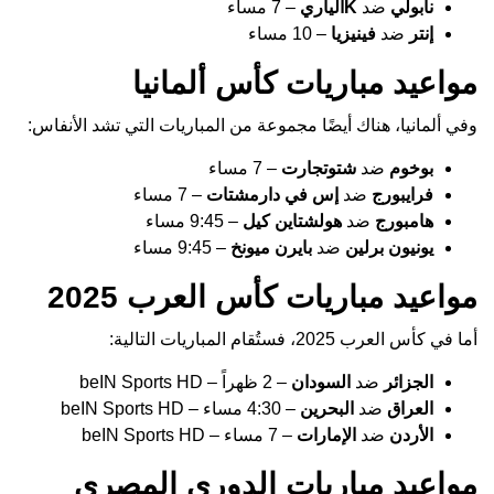
نابولي
ضد
Kالياري
– 7 مساء
إنتر
ضد
فينيزيا
– 10 مساء
مواعيد مباريات كأس ألمانيا
وفي ألمانيا، هناك أيضًا مجموعة من المباريات التي تشد الأنفاس:
بوخوم
ضد
شتوتجارت
– 7 مساء
فرايبورج
ضد
إس في دارمشتات
– 7 مساء
هامبورج
ضد
هولشتاين كيل
– 9:45 مساء
يونيون برلين
ضد
بايرن ميونخ
– 9:45 مساء
مواعيد مباريات كأس العرب 2025
أما في كأس العرب 2025، فستُقام المباريات التالية:
الجزائر
ضد
السودان
– 2 ظهراً – beIN Sports HD
العراق
ضد
البحرين
– 4:30 مساء – beIN Sports HD
الأردن
ضد
الإمارات
– 7 مساء – beIN Sports HD
مواعيد مباريات الدوري المصري