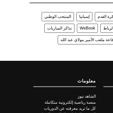
رة القدم
إسبانيا
المنتخب الوطني
لرباط
WeBook
تذاكر المباريات
اعة ملعب الأمير مولاي عبد الله
معلومات
الشاهد نيوز
منصة رياضية إلكترونية متكاملة
كل ما تريد معرفته عن الدوريات