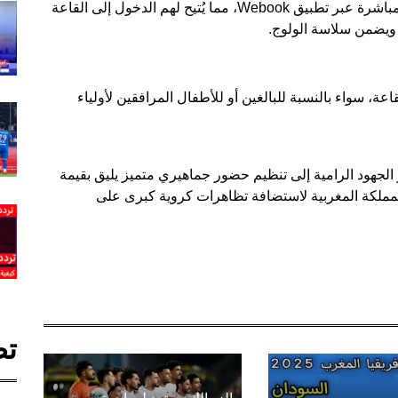
الجماهير التي قامت بشراء تذاكرها ستتلقى تذاكرها مباشرة عبر تطبيق Webook، مما يُتيح لهم الدخول إلى القاعة
 ويضمن سلاسة الولوج.
ة، سواء بالنسبة للبالغين أو للأطفال المرافقين لأولياء
 الجهود الرامية إلى تنظيم حضور جماهيري متميز يليق بقيمة
لمملكة المغربية لاستضافة تظاهرات كروية كبرى على
تص