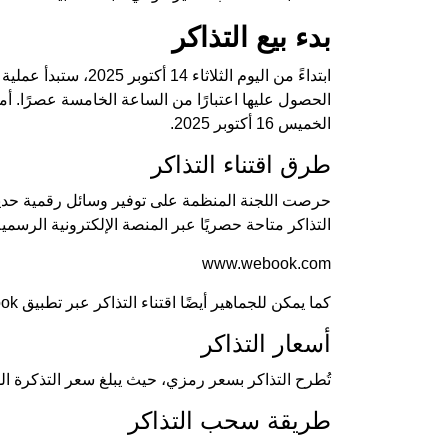
بدء بيع التذاكر
ابتداءً من اليوم الثلا
الحصول عليها اعتبارًا من الساعة الخامسة عصرًا. أما 
الخميس 16 أكتوبر 2025.
طرق اقتناء التذاكر
حرصت اللجنة المنظمة على توفير وسائل رقمية حديث
التذاكر متاحة حصريًا عبر المنصة الإلكترونية الرسمية
www.webook.com
كما يمكن للجماهير أيضًا اقتناء التذاكر عبر تطبيق Webook الرسمي المتاح على الهواتف الذكية.
أسعار التذاكر
تُطرح التذاكر بسعر رمزي، حيث يبلغ سعر التذكرة الواحدة 20 درهمًا فقط، مما يجعلها في متنا
طريقة سحب التذاكر