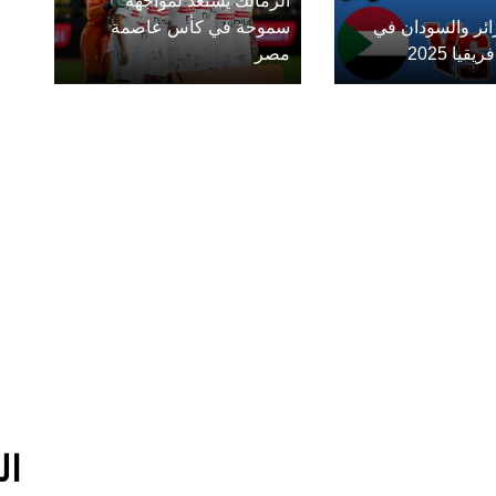
الزمالك يستعد لمواجهة
زائر والسودان في
سموحة في كأس عاصمة
يا 2025
مصر
ال