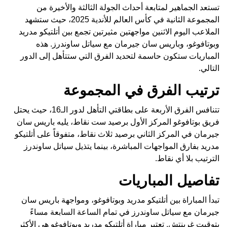
تستعد الجماهير لمتابعة أحداث الجولة الثالثة والأخيرة من
المجموعة الثانية في كأس العالم للأندية 2025، حيث ستشهد
الملاعب اليوم الاثنين مواجهتين مثيرتين تجمع بين أتلتيكو مدريد
وبوتافوغو، وباريس سان جيرمان مع سياتل ساوندرز. هذه
المباريات ستكون حاسمة لتحديد الفرق التي ستتأهل إلى الدور
التالي.
ترتيب الفرق في المجموعة
تتنافس الفرق الأربعة على بطاقتي التأهل لدور الـ16، حيث يحتل
فريق بوتافوغو المركز الأول برصيد ست نقاط، يليه باريس سان
جيرمان في المركز الثاني برصيد ثلاث نقاط، متفوقاً على أتلتيكو
مدريد بفارق المواجهات المباشرة، بينما يتذيل سياتل ساوندرز
الترتيب بلا أي نقاط.
تفاصيل المباريات
تبدأ المباراة بين أتلتيكو مدريد وبوتافوغو، ومواجهة باريس سان
جيرمان مع سياتل ساوندرز في تمام الساعة السابعة مساءً
بتوقيت غرينتش. تعتبر مباراة أتلتيكو مدريد وبوتافوغو هي الأكثر