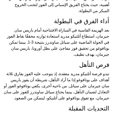
أهمية، حيث يحتاج الفريق الإسباني إلى الفوز لتجنب الخروج
المبكر من البطولة.
أداء الفرق في البطولة
بعد الهزيمة القاسية في المباراة الافتتاحية أمام باريس سان
جيرمان، استطاع أتلتيكو مدريد استعادة توازنه محققًا نقاط الفوز
في الجولة الماضية على سياتل ساوندرز بنتيجة 3-1. بينما تمكن
بوتافوغو من تحقيق فوز مفاجئ على بطل أوروبا، باريس سان
جيرمان، بهدف نظيف.
فرص التأهل
تبدو فرصة أتلتيكو مدريد معقدة، إذ يتوجب عليه الفوز بفارق ثلاثة
أهداف على بوتافوغو إذا ما أراد التأهل، شريطة أن يفوز باريس
سان جيرمان على سياتل. من ناحية أخرى، يكفي بوتافوغو الفوز أو
التعادل لضمان التأهل، بينما يحتاج سياتل ساوندرز للفوز على سان
جيرمان، مع تفوق بوتافوغو على أتلتيكو، ليتمكن من الصعود.
التحديات المقبلة