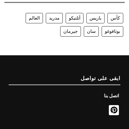
كأس
باريس
أتلتيكو
مدريد
العالم
بوتافوغو
سان
جيرمان
ابقى على تواصل
اتصل بنا