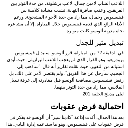
اللاعب الشاب لامين جمال، لاعب برشلونة، من حدة التوتر بين
الفريقين. وعقب صافرة النهاية، نشبت مشادة كلامية بين
فينيسيوس وجمال، مما زاد من حدة الأجواء المشحونة. ورغم
الأداء الرائع الذي قدمه فينيسيوس خلال المباراة، إلا أن مشاعره
تجاه مدربه ألونسو كانت متوترة.
تبديل مثير للجدل
في الدقيقة 72 من المباراة، قرر ألونسو استبدال فينيسيوس
برودريغو، وهو القرار الذي لم يعجب اللاعب البرازيلي. حيث أبدى
استيائه من التغيير، حيث نقلت تقارير أنه قال: "سأذهب إلى
الجحيم. سأرحل عن هذا الفريق". ولم يقتصر الأمر على ذلك، بل
رفض فينيسيوس مصافحة ألونسو قبل مغادرته إلى غرفة تبديل
الملابس، مما زاد من حدة التوتر بينهما.
ليلى مدبلج الحلقة 201
احتمالية فرض عقوبات
بعد هذا الجدال، أكدت إذاعة "كادينا سير" أن ألونسو قد يفكر في
فرض عقوبات على فينيسيوس، وهو ما ستدعمه إدارة النادي. هذا