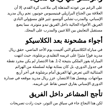
على الرغم من عودته المذهلة إلى ملاعب كرة القدم، إلا أن
العلاقة بين الجناح البرازيلي فينيسيوس جونيور، نجم ريال مدريد
الإسباني، والمدرب تشابي ألونسو، تثير قلق مسؤولي النادي
العريق. الأجواء الحالية داخل الفريق تبدو متوترة، مما يضع
مستقبل التعايش بين اللاعبين والمدرب على المحك.
أجواء مشحونة بعد الكلاسيكو
في مباراة الكلاسيكو التي أقيمت يوم الأحد الماضي، حقق ريال
مدريد فوزًا مثيرًا على غريمه التقليدي برشلونة، حيث انتهت
المباراة بفوز الملكي بنتيجة 2-1. هذا الانتصار لم يكن مجرد نقطة
في جدول الدوري، بل كان بمثابة نهاية لسلسلة من الهزائم
المتتالية التي تعرض لها الفريق أمام برشلونة في آخر أربع
مواجهات. وبفضل هذا الانتصار، عزز ريال مدريد موقعه في صدارة
الدوري الإسباني بفارق خمس نقاط عن غريمه.
تأجج المشاعر داخل الفريق
لكن هذا النجاح جاء في سياق من التوتر، حيث زادت تصريحات