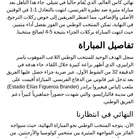
نهائي كأس العالم، الذي يُقام حالياً في شيلي. جاء هذا التأهل بعد
مباراة مثيرة ضد نظيره الفرنسي، انتهت بالتعادل 1-1 في الوقتين
الأصلي والإضافي، مما اضطر الفريقين إلى خوض ركلات الترجيح.
في النهاية، تمكن المنتخب الوطني من الفوز بفضل أداء متميز،
حيث انتهت المباراة بركلات الجزاء بنتيجة 5-4 لصالح منتخبنا.
تفاصيل المباراة
سجل الهدف الوحيد للمنتخب الوطني اللاعب الموهوب ياسر
الزابيري، الذي أظهر براعة كبيرة خلال اللقاء. جاء هدفه في
الدقيقة 32 من الشوط الأول، عبر ضربة جزاء حصل عليها الفريق
بعد تدخل غير قانوني من الدفاع الفرنسي. المباراة أقيمت على
ملعب إلياس فيغيروا براندر (Estadio Elías Figueroa Brander)
في مدينة فالبارايسو، والتي شهدت حضوراً جماهيرياً كبيراً دعم
الفريق الوطني.
النهائي في انتظارنا
الآن، يتوجه المنتخب الوطني نحو المباراة النهائية، حيث سيواجه
الفائز من المواجهة المثيرة بين منتخبي كولومبيا والأرجنتين. من