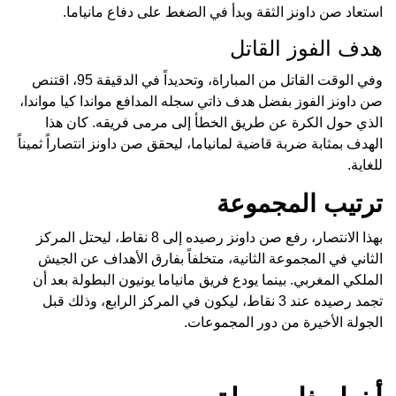
استعاد صن داونز الثقة وبدأ في الضغط على دفاع مانياما.
هدف الفوز القاتل
وفي الوقت القاتل من المباراة، وتحديداً في الدقيقة 95، اقتنص
صن داونز الفوز بفضل هدف ذاتي سجله المدافع مواندا كيا مواندا،
الذي حول الكرة عن طريق الخطأ إلى مرمى فريقه. كان هذا
الهدف بمثابة ضربة قاضية لمانياما، ليحقق صن داونز انتصاراً ثميناً
للغاية.
ترتيب المجموعة
بهذا الانتصار، رفع صن داونز رصيده إلى 8 نقاط، ليحتل المركز
الثاني في المجموعة الثانية، متخلفاً بفارق الأهداف عن الجيش
الملكي المغربي. بينما يودع فريق مانياما يونيون البطولة بعد أن
تجمد رصيده عند 3 نقاط، ليكون في المركز الرابع، وذلك قبل
الجولة الأخيرة من دور المجموعات.