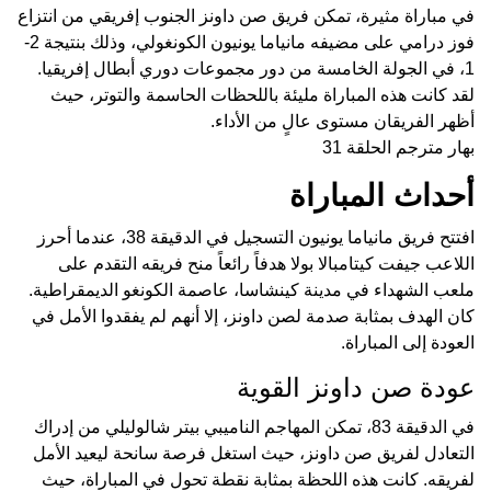
في مباراة مثيرة، تمكن فريق صن داونز الجنوب إفريقي من انتزاع
فوز درامي على مضيفه مانياما يونيون الكونغولي، وذلك بنتيجة 2-
1، في الجولة الخامسة من دور مجموعات دوري أبطال إفريقيا.
لقد كانت هذه المباراة مليئة باللحظات الحاسمة والتوتر، حيث
أظهر الفريقان مستوى عالٍ من الأداء.
بهار مترجم الحلقة 31
أحداث المباراة
افتتح فريق مانياما يونيون التسجيل في الدقيقة 38، عندما أحرز
اللاعب جيفت كيتامبالا بولا هدفاً رائعاً منح فريقه التقدم على
ملعب الشهداء في مدينة كينشاسا، عاصمة الكونغو الديمقراطية.
كان الهدف بمثابة صدمة لصن داونز، إلا أنهم لم يفقدوا الأمل في
العودة إلى المباراة.
عودة صن داونز القوية
في الدقيقة 83، تمكن المهاجم الناميبي بيتر شالوليلي من إدراك
التعادل لفريق صن داونز، حيث استغل فرصة سانحة ليعيد الأمل
لفريقه. كانت هذه اللحظة بمثابة نقطة تحول في المباراة، حيث