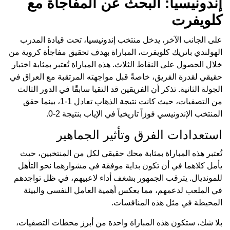
إندونيسيا: البحث عن المفاجأة مع
كلويفرت
على الجانب الآخر، يدخل منتخب إندونيسيا، تحت قيادة المدرب
الهولندي باتريك كلويفرت، المباراة بهدف تحقيق مفاجأة كروية من
خلال الحصول على النقاط الثلاث. هذه المباراة تُعتبر بمثابة اختبار
حقيقي لقدرة الفريق، خاصةً قبل مواجهته المرتقبة مع العراق في
الجولة الثانية. تذكر أن الفريقين قد التقيا سابقًا في الدور الثالث
من التصفيات، حيث كانت نتيجة الذهاب تعادل 1-1، بينما حقق
المنتخب الإندونيسي فوزاً تاريخياً في الإياب بنتيجة 2-0.
استعدادات الفرق وتأثير الجماهير
تُعتبر هذه المباراة بمثابة محك حقيقي لكل من المنتخبين، حيث
يأمل كلاهما في أن تكون بداية موفقة في مشوارهما نحو التأهل
للمونديال. يترقب الجمهور بشغف أداء لاعبيهم، في ظل تواجدهم
في الملعب لدعمهم، مما يعكس أهمية العامل النفسي والبيئة
المحيطة في مثل هذه المنافسات.
بلا شك، ستكون هذه المباراة واحدة من أبرز محطات التصفيات،