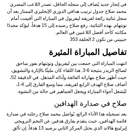
في إنجاز جديد يُضاف إلى سجله الحافل، تصدر اللاعب المصري
محمد صلاح جدول ترتيب هدافي الدوري الإنجليزي الممتاز بعد أن
سجل ثنائية رائعة لفريقه ليفربول في المباراة التي أقيمت أمام
توتنهام. بهذه الثنائية، رفع صلاح رصيده إلى 15 هدفاً، ليؤكد مجددًا
مكانته كأحد أفضل اللاعبين في العالم.
حبيبتي من تكون 2 الحلقة 353
تفاصيل المباراة المثيرة
انتهت المباراة التي جمعت بين ليفربول وتوتنهام بفوز ساحق
لصالح الريدز بنتيجة 6-3. هذا اللقاء كان مليئًا بالإثارة والتشويق،
حيث أظهر صلاح مهاراته الفائقة وأدائه المذهل. في الدقيقة 52،
أضاف صلاح الهدف الرابع لفريقه، مما وسع الفارق إلى 4-1،
ليُشعل أجواء المباراة ويجعل الجماهير في حالة من النشوة.
صلاح في صدارة الهدافين
بعد تسجيله هذا الأداء الرائع، يُواصل محمد صلاح رحلته في صدارة
قائمة الهدافين، حيث يتقدم بفارق هدفين عن النجم النرويجي
إيرلينغ هالاند الذي يحتل المركز الثاني برصيد 13 هدفاً. إن تألق