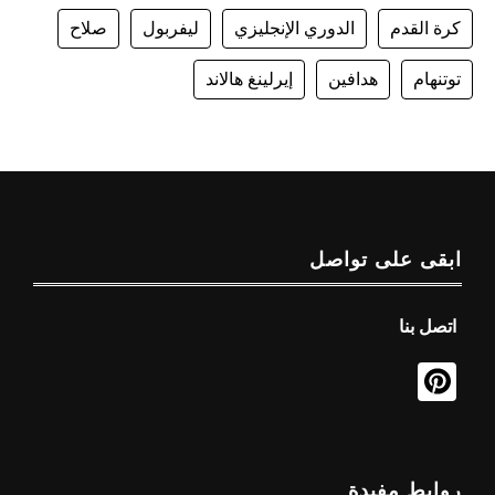
كرة القدم
الدوري الإنجليزي
ليفربول
صلاح
توتنهام
هدافين
إيرلينغ هالاند
ابقى على تواصل
اتصل بنا
روابط مفيدة