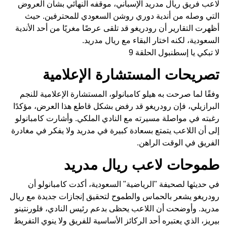
لاعب فريق ريال مدريد الإسباني، موقفه النهائي بشأن العروض
التي وصله من أندية دوري روشن السعودي للمحترفين. حيث
أظهرت التقارير أن رودريغو قد تلقى عرضًا مغريًا من أحد الأندية
السعودية، لكنه اختار البقاء مع ريال مدريد.
لا تبكي يا إسطنبول الحلقة 9
تصريحات المستشارة الإعلامية
وفقًا لما صرحت به هيلو كامبانولو، المستشارة الإعلامية للنجم
البرازيلي، فإن رودريغو قد رفض بشكل قاطع هذا العرض، مؤكدًا
رغبته في مواصلة مسيرته مع النادي الملكي. وأشارت كامبانولو
إلى أن اللاعب يتمتع بسعادة كبيرة في مدريد ولا يفكر في مغادرة
الفريق في الوقت الراهن.
طموحات لاعب ريال مدريد
في حديثها لصحيفة "الرياضية" السعودية، أكدت كامبانولو أن
رودريغو يشعر بالحماس والطموح لتحقيق إنجازات جديدة مع ريال
مدريد. وأوضحت أن اللاعب يحظى بدعم رئيس النادي، فلورنتينو
بيريز، الذي يعتبره أحد الركائز الأساسية للفريق ولا ينوي التفريط