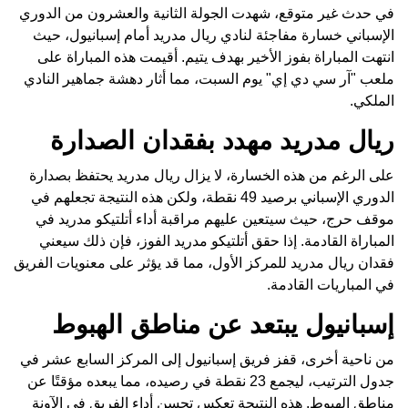
في حدث غير متوقع، شهدت الجولة الثانية والعشرون من الدوري
الإسباني خسارة مفاجئة لنادي ريال مدريد أمام إسبانيول، حيث
انتهت المباراة بفوز الأخير بهدف يتيم. أقيمت هذه المباراة على
ملعب "آر سي دي إي" يوم السبت، مما أثار دهشة جماهير النادي
الملكي.
ريال مدريد مهدد بفقدان الصدارة
على الرغم من هذه الخسارة، لا يزال ريال مدريد يحتفظ بصدارة
الدوري الإسباني برصيد 49 نقطة، ولكن هذه النتيجة تجعلهم في
موقف حرج، حيث سيتعين عليهم مراقبة أداء أتلتيكو مدريد في
المباراة القادمة. إذا حقق أتلتيكو مدريد الفوز، فإن ذلك سيعني
فقدان ريال مدريد للمركز الأول، مما قد يؤثر على معنويات الفريق
في المباريات القادمة.
إسبانيول يبتعد عن مناطق الهبوط
من ناحية أخرى، قفز فريق إسبانيول إلى المركز السابع عشر في
جدول الترتيب، ليجمع 23 نقطة في رصيده، مما يبعده مؤقتًا عن
مناطق الهبوط. هذه النتيجة تعكس تحسن أداء الفريق في الآونة