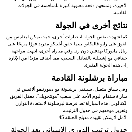
الأخيرة، وتمنحهم دفعة معنوية كبيرة للمنافسة في الجولات
القادمة.
نتائج أخرى في الجولة
كما شهدت نفس الجولة انتصارات أخرى، حيث تمكن ليغانيس من
الفوز على رايو فاليكانو، بينما حقق أتلتيكو مدريد فوزًا مريحًا على
ريال مايوركا بهدفين دون رد. وفي مباراة أخرى، انتهت مواجهة
خيتافي مع إشبيلية بالتعادل السلبي، مما أضاف مزيدًا من الإثارة
إلى هذه الجولة المثيرة.
مباراة برشلونة القادمة
وفي سياق متصل، سيلتقي برشلونة مع ديبورتيفو ألافيس في
مباراة ستقام اليوم الأحد على ملعب "مونتجويك"، معقل الفريق
الكتالوني. هذه المباراة تعد فرصة لبرشلونة لاستعادة التوازن
وتعزيز موقعهم في جدول الترتيب.
الأمل لا يمكن تقييده مدبلج الحلقة 45
جدول ترتيب الدوري الإسباني بعد الجولة