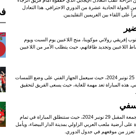
ن الراحة عقب التعادل الإيجابي الذي حققوه أمام فريق الرجاء
تهت المباراة بالتعادل 1-1، وذلك ضمن الجولة الحادية عشرة من الدوري الاحترافي. هذا التعادل
في
ً على اللقاء بين الغريمين التقليديين.
ضير
نوب إفريقي رولاني موكوينا، منح اللاعبين يوم السبت ويوم
اط اللاعبين وتجديد طاقاتهم، حيث يتطلب الأمر من اللاعبين
من المقرر أن تستأنف المجموعة تدريباتها يوم الاثنين 25 نونبر 2024، حيث سيعمل الجهاز الفني على وضع اللمسات
ي. هذه المباراة تعد مهمة للغاية، حيث يسعى الفريق لتحقيق
آسفي
يستضيف الوداد الرياضي فريق أولمبيك آسفي يوم الجمعة المقبل 29 نونبر 2024، حيث ستنطلق المباراة في تمام
 على أرضية ملعب العربي الزاولي بمدينة الدار البيضاء، ويأمل
ية تعزز من موقعهم في جدول الدوري.