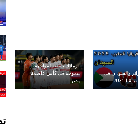
الزمالك يستعد لمواجهة
زائر والسودان في
سموحة في كأس عاصمة
يا 2025
مصر
تص