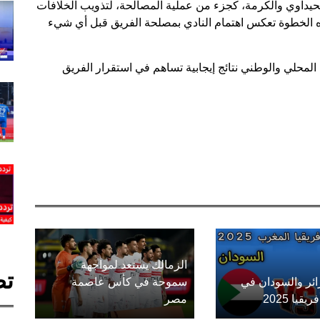
 الحيداوي والكرمة، كجزء من عملية المصالحة، لتذويب الخلافات
ذه الخطوة تعكس اهتمام النادي بمصلحة الفريق قبل أي شيء
 المحلي والوطني نتائج إيجابية تساهم في استقرار الفريق
الزمالك يستعد لمواجهة
تص
زائر والسودان في
سموحة في كأس عاصمة
يا 2025
مصر