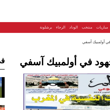
مباريات
منتخب
الوداد
الرجاء
برشلونة
في أولمبيك آسفي
في
هود في أولمبيك آسفي