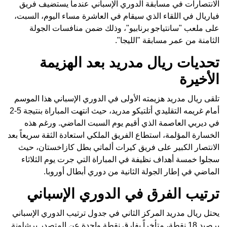
الانتصارات في مسابقة الدوري الإسباني عندما يستضيف فريق
فياريال في اللقاء الذي سيقام في العاشرة مساء اليوم، السبت،
على ملعب "سانتياجو برنابيو"، وذلك ضمن منافسات الجولة
الثامنة من عمر مسابقة "الليجا".
تحديات ريال مدريد بعد الهزيمة
الأخيرة
تلقى ريال مدريد هزيمته الأولى في الدوري الإسباني هذا الموسم
أمام غريمه التقليدي أتلتيكو مدريد، حيث انتهت المباراة بنتيجة 5-2
في ديربي العاصمة الذي أقيم يوم السبت الماضي. ورغم هذه
الخسارة المؤلمة، استطاع الفريق الملكي استعادة الثقة سريعاً بعد
الانتصار الكبير على فريق كيرات ألماتي بطل كازاخستان، حيث
سجلوا خمسة أهداف نظيفة في المباراة التي جرت يوم الثلاثاء
الماضي في إطار الجولة الثانية من دوري أبطال أوروبا.
ترتيب الفرق في الدوري الإسباني
يحتل ريال مدريد المركز الثاني في جدول ترتيب الدوري الإسباني
برصيد 18 نقطة، متأخراً بفارق نقطة واحدة عن المتصدر برشلونة.