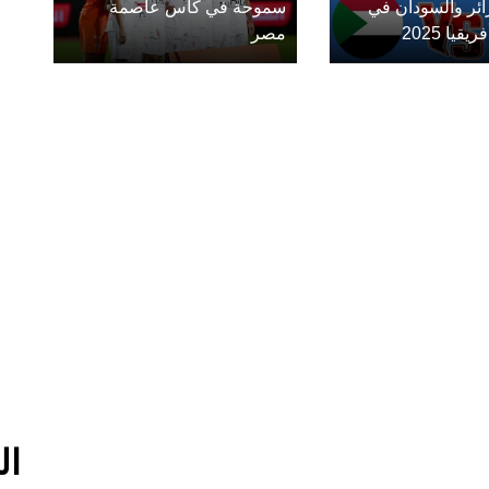
زائر والسودان في
سموحة في كأس عاصمة
يا 2025
مصر
ال