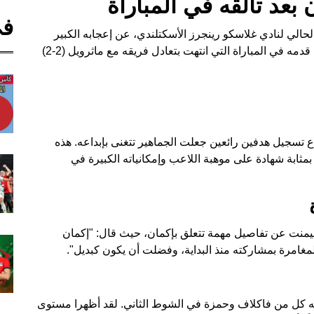
بعد تألقه في المباراة
في
الي لنادي غلاسكو رينجرز الأسكتلندي، عن إعجابه الكبير
باللاعب المغربي حمزة إكمان بعد الأداء المذهل الذي قدمه في المباراة التي انتهت بتعادل فريقه مع ماثرويل (2-2)
ع تسجيل هدفين رائعين جعلت الجماهير تتغنى بإبداعه. هذه
مثابة شهادة على موهبة اللاعب وإمكانياته الكبيرة في
منت عن تفاصيل مهمة تتعلق بإكمان، حيث قال: "إكمان
المغامرة بمشاركته منذ البداية، وفضلت أن يكون كبديل".
ثه كل من فاكلاف وحمزة في الشوط الثاني. لقد أظهرا مستوى