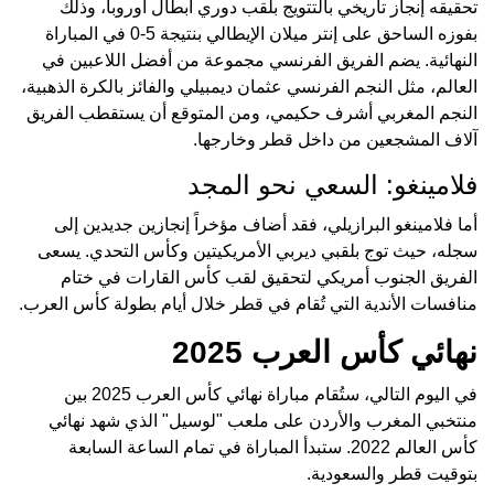
تحقيقه إنجاز تاريخي بالتتويج بلقب دوري أبطال أوروبا، وذلك
بفوزه الساحق على إنتر ميلان الإيطالي بنتيجة 5-0 في المباراة
النهائية. يضم الفريق الفرنسي مجموعة من أفضل اللاعبين في
العالم، مثل النجم الفرنسي عثمان ديمبيلي والفائز بالكرة الذهبية،
النجم المغربي أشرف حكيمي، ومن المتوقع أن يستقطب الفريق
آلاف المشجعين من داخل قطر وخارجها.
فلامينغو: السعي نحو المجد
أما فلامينغو البرازيلي، فقد أضاف مؤخراً إنجازين جديدين إلى
سجله، حيث توج بلقبي ديربي الأمريكيتين وكأس التحدي. يسعى
الفريق الجنوب أمريكي لتحقيق لقب كأس القارات في ختام
منافسات الأندية التي تُقام في قطر خلال أيام بطولة كأس العرب.
نهائي كأس العرب 2025
في اليوم التالي، ستُقام مباراة نهائي كأس العرب 2025 بين
منتخبي المغرب والأردن على ملعب "لوسيل" الذي شهد نهائي
كأس العالم 2022. ستبدأ المباراة في تمام الساعة السابعة
بتوقيت قطر والسعودية.