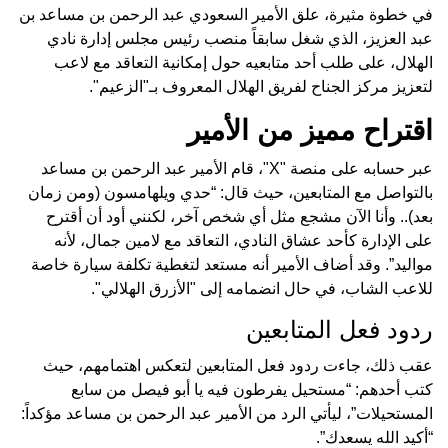
في خطوة مثيرة، علق الأمير السعودي عبد الرحمن بن مساعد بن
عبد العزيز، الذي شغل سابقاً منصب رئيس مجلس إدارة نادي
الهلال، على طلب أحد متابعيه حول إمكانية التعاقد مع لاعب
لتعزيز مركز الجناح لفريق الهلال المعروف بـ"الزعيم".
اقتراح مميز من الأمير
عبر حسابه على منصة "X"، قام الأمير عبد الرحمن بن مساعد
بالتواصل مع المتابعين، حيث قال: “حدي ويلهامسون (ومن زمان
بعد).. وأنا الآن مشجع مثل أي شخص آخر، لكنني أود أن أقترح
على الإدارة كأحد عشاق النادي، التعاقد مع لامين جمال، لأنه
مواليد”. وقد أضاف الأمير أنه مستعد لتغطية تكلفة سيارة خاصة
للاعب الشاب، في حال انضمامه إلى "الأزرق الهلالي".
ردود فعل المتابعين
عقب ذلك، جاءت ردود فعل المتابعين لتعكس اهتمامهم، حيث
كتب أحدهم: “مستحيل يفرطون فيه يا أبو فيصل من سابع
المستحيلات”، ليأتي الرد من الأمير عبد الرحمن بن مساعد مؤكداً:
“أكيد الله يسعدك”.