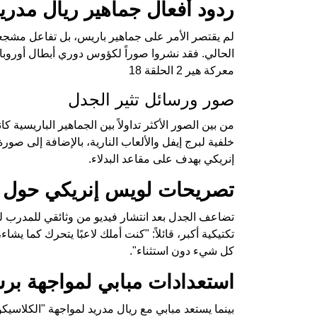
ردود أفعال جماهير ريال مدري
لم يقتصر الأمر على جماهير باريس، بل تفاعل مشجعو 
الحالي. فقد نشروا صوراً لكؤوس دوري أبطال أوروبا الـ15 التي حققها "الميرينغي"، مما زاد من حدة ا
معركة هير 2 الحلقة 18
صور ورسائل تثير الجدل
خلفية لبرج إيفل والألعاب النارية، بالإضافة إلى صور
إنريكي بهدف على مقاعد البدلاء.
تصريحات لويس إنريكي حول ر
تضاعف الجدل بعد انتشار فيديو من وثائقي للمدرب ل
تكتيكية أكبر، قائلاً: "كنت أملك لاعبًا يتحرك كما ي
كل شيء دون استثناء".
استعدادات مبابي لمواجهة برش
بينما يستعد مبابي مع ريال مدريد لمواجهة "الكلاسي