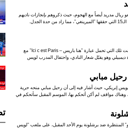
د
ريال مدريد أيضاً مع الهجوم، حيث ذكروهم بإنجازات ناديهم
لجدل.
من بين الصور الأكثر تداولاً بين الجماهير الباريسية كانت تلك التي تحمل عبارة "هنا باريس – Ici c est Paris" مع
ة ديمبيلي وهو يقبّل شعار النادي، واحتفال المدرب لويس
حيل مبابي
ويس إنريكي، حيث أشار فيه إلى أن رحيل مبابي منحه حرية
شاء، وهناك مواقف لم أكن أتحكم بها، الموسم المقبل سأتحكم في
تص
لونة
كو" المنتظرة ضد برشلونة يوم الأحد المقبل، على ملعب "لويس