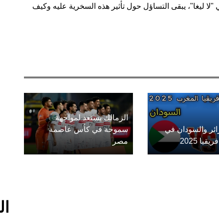
لا ليغا"، يبقى التساؤل حول تأثير هذه السخرية عليه وكيف
الزمالك يستعد لمواجهة
زائر والسودان في
سموحة في كأس عاصمة
يا 2025
مصر
ال