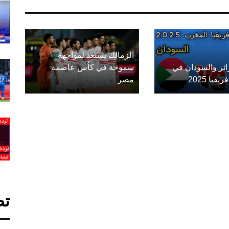
الزمالك يستعد لمواجهة
زائر والسودان في
سموحة في كأس عاصمة
يا 2025
مصر
تص