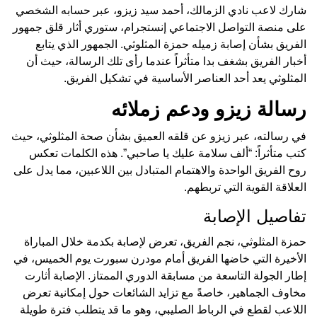
شارك لاعب نادي الزمالك، أحمد سيد زيزو، عبر حسابه الشخصي
على منصة التواصل الاجتماعي إنستجرام، ستوري أثار قلق جمهور
الفريق بشأن إصابة زميله حمزة المثلوثي. الجمهور الذي يتابع
أخبار الفريق بشغف بدا متأثراً عندما رأى تلك الرسالة، حيث أن
المثلوثي يعد أحد العناصر الأساسية في تشكيل الفريق.
رسالة زيزو ودعم زملائه
في رسالته، عبر زيزو عن قلقه العميق بشأن صحة المثلوثي، حيث
كتب متأثراً: “ألف سلامة عليك يا صاحبي”. هذه الكلمات تعكس
روح الفريق الواحدة والاهتمام المتبادل بين اللاعبين، مما يدل على
العلاقة القوية التي تربطهم.
تفاصيل الإصابة
حمزة المثلوثي، نجم الفريق، تعرض لإصابة بكدمة خلال المباراة
الأخيرة التي خاضها الفريق أمام مودرن سبورت يوم الخميس، في
إطار الجولة التاسعة من مسابقة الدوري الممتاز. الإصابة أثارت
مخاوف الجماهير، خاصةً مع تزايد الشائعات حول إمكانية تعرض
اللاعب لقطع في الرباط الصليبي، وهو ما قد يتطلب فترة طويلة