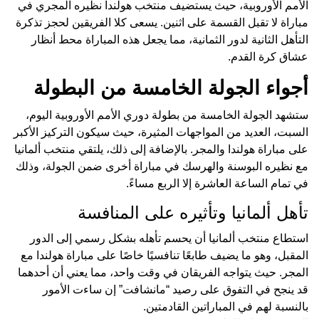
الأمم الأوروبية، حيث يستضيف منتخب هولندا نظيره المجري في
مباراة لا تقبل القسمة على اثنين. يسعى كلا الفريقين لحجز تذكرة
التأهل الثانية لدور الثمانية، مما يجعل هذه المباراة محط أنظار
عشاق كرة القدم.
أجواء الجولة الخامسة من البطولة
ستشهد الجولة الخامسة من بطولة دوري الأمم الأوروبية اليوم،
السبت، العديد من المواجهات المثيرة، حيث سيكون التركيز الأكبر
على مباراة هولندا والمجر. بالإضافة إلى ذلك، يلتقي منتخب ألمانيا
مع نظيره البوسنة والهرسك في مباراة أخرى ضمن الجولة، وذلك
في تمام الساعة العاشرة إلا الربع مساءً.
تأهل ألمانيا وتأثيره على المنافسة
استطاع منتخب ألمانيا أن يحسم تأهله بشكل رسمي إلى الدور
المقبل، وهو ما يضيف طابعًا تنافسيًا خاصًا على مباراة هولندا مع
المجر. حيث يتواجه الفريقان في وقت واحد، مما يعني أن أحدهما
قد ينجح في التفوق على رصيد “مانشافت” إن ساءت الأمور
بالنسبة لهم في المباراتين القادمتين.