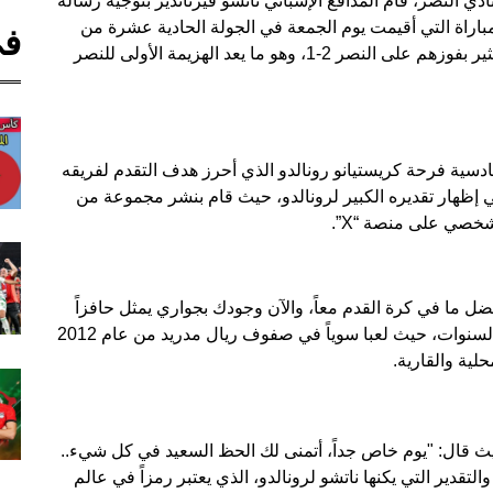
ادي النصر، قام المدافع الإسباني ناتشو فيرنانديز بتوجيه رسالة
لمباراة التي أقيمت يوم الجمعة في الجولة الحادية عشرة من
في
دوري روشن، أسفرت عن تحقيق القادسية لانتصار مثير بفوزهم على النصر 2-1، وهو ما يعد الهزيمة الأولى للنصر
دسية فرحة كريستيانو رونالدو الذي أحرز هدف التقدم لفريقه
 في إظهار تقديره الكبير لرونالدو، حيث قام بنشر مجموعة من
شخصي على منصة “X”.
ضل ما في كرة القدم معاً، والآن وجودك بجواري يمثل حافزاً
لي". لقد أشار إلى الروابط القوية التي تجمعهما عبر السنوات، حيث لعبا سوياً في صفوف ريال مدريد من عام 2012
حيث قال: "يوم خاص جداً، أتمنى لك الحظ السعيد في كل شيء..
تقدير التي يكنها ناتشو لرونالدو، الذي يعتبر رمزاً في عالم