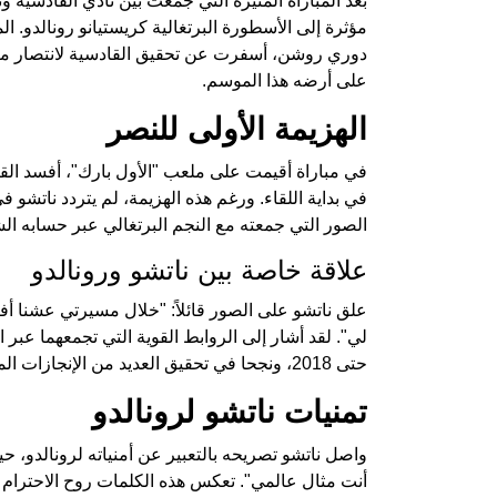
بعد المباراة المثيرة التي جمعت بين نادي القادسية ون
مؤثرة إلى الأسطورة البرتغالية كريستيانو رونالدو. ا
على أرضه هذا الموسم.
الهزيمة الأولى للنصر
في مباراة أقيمت على ملعب "الأول بارك"، أفسد القا
في بداية اللقاء. ورغم هذه الهزيمة، لم يتردد ناتشو
الصور التي جمعته مع النجم البرتغالي عبر حسابه ال
علاقة خاصة بين ناتشو ورونالدو
علق ناتشو على الصور قائلاً: "خلال مسيرتي عشنا أف
حتى 2018، ونجحا في تحقيق العديد من الإنجازات المحلية والقارية.
تمنيات ناتشو لرونالدو
واصل ناتشو تصريحه بالتعبير عن أمنياته لرونالدو، 
أنت مثال عالمي". تعكس هذه الكلمات روح الاحترام وال