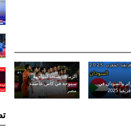
الزمالك يستعد لمواجهة
زائر والسودان في
سموحة في كأس عاصمة
يا 2025
مصر
تص