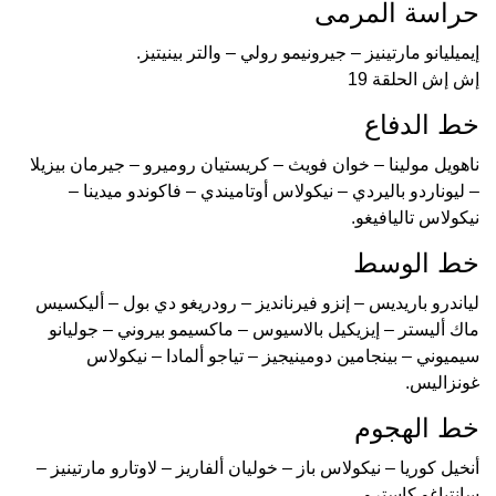
حراسة المرمى
إيميليانو مارتينيز – جيرونيمو رولي – والتر بينيتيز.
إش إش الحلقة 19
خط الدفاع
ناهويل مولينا – خوان فويث – كريستيان روميرو – جيرمان بيزيلا
– ليوناردو باليردي – نيكولاس أوتاميندي – فاكوندو ميدينا –
نيكولاس تاليافيغو.
خط الوسط
لياندرو باريديس – إنزو فيرنانديز – رودريغو دي بول – أليكسيس
ماك أليستر – إيزيكيل بالاسيوس – ماكسيمو بيروني – جوليانو
سيميوني – بينجامين دومينيجيز – تياجو ألمادا – نيكولاس
غونزاليس.
خط الهجوم
أنخيل كوريا – نيكولاس باز – خوليان ألفاريز – لاوتارو مارتينيز –
سانتياغو كاسترو.