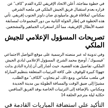
في خطوة مفاجئة، أعلن الاتحاد الإفريقي لكرة القدم "كاف" عن
قراره بعدم استقبال فريق الجيش الملكي في ملعبه الشرفي
بمكناس، لملاقاة فريق ماميلودي صان داونز الجنوب إفريقي. تأتي
هذه الخطوة في إطار الجولة الثانية من دور المجموعات لمسابقة
عصبة الأبطال الإفريقية، مما أثار استغراب الجماهير والمشجعين.
تصريحات المسؤول الإعلامي للجيش
الملكي
وفي تدوينة له عبر منصته الرسمية على موقع التواصل الاجتماعي
"فيسبوك"، أوضح محمد الشرع، المسؤول الإعلامي لنادي الجيش
الملكي، تفاصيل هذه القضية. حيث أشار إلى أن إدارة النادي بذلت
جهودًا كبيرة للوقوف على كافة الترتيبات المتعلقة بتنظيم المباراة
في ملعب مكناس. ومع ذلك، لم يتجاوب "الكاف" مع الطلب،
مشيرًا إلى ضيق الوقت والمسافة الطويلة بين مدينة الجديدة
ومكناس، بالإضافة إلى الترتيبات الخاصة بوفد الفريق المنافس.
حكاية ليلة مترجم الحلقة 14
التأكيد على استضافة المباريات القادمة في