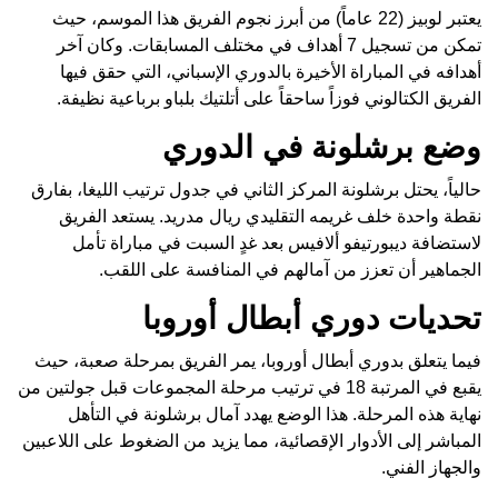
يعتبر لوبيز (22 عاماً) من أبرز نجوم الفريق هذا الموسم، حيث
تمكن من تسجيل 7 أهداف في مختلف المسابقات. وكان آخر
أهدافه في المباراة الأخيرة بالدوري الإسباني، التي حقق فيها
الفريق الكتالوني فوزاً ساحقاً على أتلتيك بلباو برباعية نظيفة.
وضع برشلونة في الدوري
حالياً، يحتل برشلونة المركز الثاني في جدول ترتيب الليغا، بفارق
نقطة واحدة خلف غريمه التقليدي ريال مدريد. يستعد الفريق
لاستضافة ديبورتيفو ألافيس بعد غدٍ السبت في مباراة تأمل
الجماهير أن تعزز من آمالهم في المنافسة على اللقب.
تحديات دوري أبطال أوروبا
فيما يتعلق بدوري أبطال أوروبا، يمر الفريق بمرحلة صعبة، حيث
يقبع في المرتبة 18 في ترتيب مرحلة المجموعات قبل جولتين من
نهاية هذه المرحلة. هذا الوضع يهدد آمال برشلونة في التأهل
المباشر إلى الأدوار الإقصائية، مما يزيد من الضغوط على اللاعبين
والجهاز الفني.