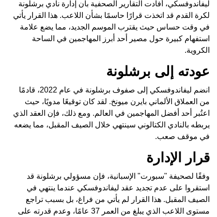
ليفاندوفسكي، أفادت التقارير الصحفية بأن إدارة نادي برشلونة
لكرة القدم قد اتخذت قرارًا حاسمًا بشأن اللاعب. هذا القرار يأتي
في وقت حساس حيث يقترب الموسم الجديد، مما يضع علامة
استفهام كبيرة حول مصير أحد أبرز المهاجمين في الساحة
الكروية.
عودته إلى برشلونة
انضم ليفاندوفسكي إلى صفوف برشلونة في عام 2022، قادمًا
من العملاق الألماني بايرن ميونخ. لقد كان توقيعًا مدويًا، حيث
اعتُبر أحد أفضل المهاجمين في العالم. ومع ذلك، فإن العقد الذي
يربطه بالنادي الكتالوني سينتهي خلال الصيف المقبل، مما يضعه
في موقف صعب.
قرار الإدارة
وفقًا لصحيفة "سبورت" الإسبانية، فإن مسؤولي برشلونة قد
استقروا على عدم تجديد عقد ليفاندوفسكي عندما ينتهي في
الصيف المقبل. هذا القرار لم يأتي من فراغ، بل بسبب تراجع
مستوى اللاعب الذي يبلغ من العمر 37 عامًا، وعدم قدرته على