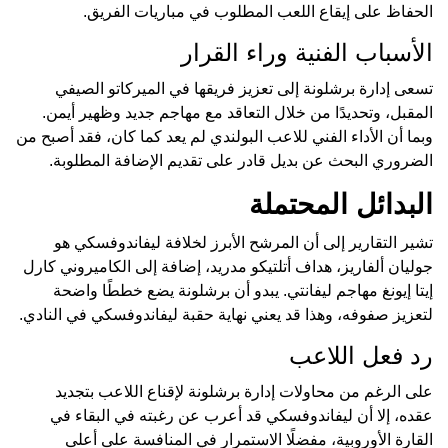
الحفاظ على إيقاع اللعب المطلوب في مباريات الفريق.
الأسباب الفنية وراء القرار
تسعى إدارة برشلونة إلى تعزيز فريقها في الميركاتو الصيفي
المقبل، وتحديدًا من خلال التعاقد مع مهاجم جديد وظهير أيمن.
وبما أن الأداء الفني للاعب البولندي لم يعد كما كان، فقد أصبح من
الضروري البحث عن بديل قادر على تقديم الإضافة المطلوبة.
البدائل المحتملة
تشير التقارير إلى أن المرشح الأبرز لخلافة ليفاندوفسكي هو
جوليان ألفاريز، هداف أتلتيكو مدريد، إضافة إلى الكاميروني كارل
إيتا إيونغ مهاجم ليفانتي. يبدو أن برشلونة يضع خططًا واضحة
لتعزيز صفوفه، وهذا قد يعني نهاية حقبة ليفاندوفسكي في النادي.
رد فعل اللاعب
على الرغم من محاولات إدارة برشلونة لإقناع اللاعب بتجديد
عقده، إلا أن ليفاندوفسكي قد أعرب عن رغبته في البقاء في
القارة الأوروبية، مفضلًا الاستمرار في المنافسة على أعلى