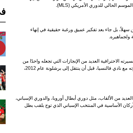
موسم الحالي للدوري الأمريكي (MLS).
في
ن سهلاً، بل جاء بعد تفكير عميق ورغبة حقيقية في إنهاء
 ولجماهيره.
ًا، وقد حقق خلال مسيرته الاحترافية العديد من الإنجازات التي تجعله واحدًا من
أبرز اللاعبين الإسبان في العقدين الأخيرين. بدأ مسيرته مع نادي فالنسيا، قبل أن ينتقل إلى برشلونة عام 2012،
لعديد من الألقاب، مثل دوري أبطال أوروبا، والدوري الإسباني،
أركان الأساسية في المنتخب الإسباني الذي توج بلقب بطل