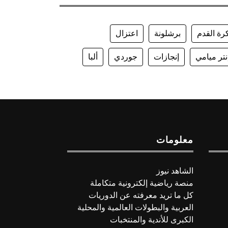
رة القدم
برشلونة
اعتزال
نتر ميامي
إنجازات
جوردي
ألبا
معلومات
الشاهد نيوز
منصة رياضية إلكترونية متكاملة
كل ما تريد معرفته عن الدوريات
العربية والبطولات العالمية والمحلية
الكبرى للأندية والمنتخبات