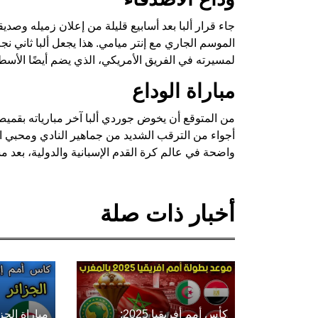
جاء قرار ألبا بعد أسابيع قليلة من إعلان زميله وصد
الموسم الجاري مع إنتر ميامي. هذا يجعل ألبا ثاني ن
لمسيرته في الفريق الأمريكي، الذي يضم أيضًا الأسطو
مباراة الوداع
من المتوقع أن يخوض جوردي ألبا آخر مبارياته بقميص 
أجواء من الترقب الشديد من جماهير النادي ومحبي ال
واضحة في عالم كرة القدم الإسبانية والدولية، بعد مسيرة 
أخبار ذات صلة
كأس أمم أفريقيا 2025:
مباراة الج