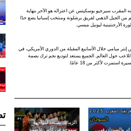
يقه المقرب سيرجيو بوسكيتس عن اعتزاله هو الآخر بنهاية
جم من الجيل الذهبي لفريق برشلونة ومنتخب إسبانيا يضع حدًا
رة الأرجنتينية ليونيل ميسي.
إنتر ميامي خلال الأسابيع المقبلة من الدوري الأمريكي، في
لاعب حول العالم. الجميع يستعد لتوديع نجم ترك بصمة
استمرت لأكثر من 18 عامًا.
تص
الزمالك يستعد لمواجهة
زائر والسودان في
سموحة في كأس عاصمة