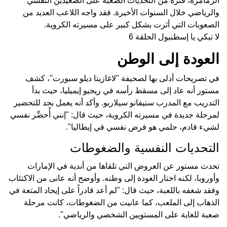
الزمامرة، فترة من التحديات الصعبة على الصعيدين النفسي
والرياضي خلال السنوات الأخيرة. فقد واجه اللاعب العديد من
الصعوبات التي أثرت بشكل كبير على مسيرته الكروية.
لا تبكي يا إسطنبول الحلقة 6
العودة إلى الوطن
في تصريحات أدلى بها لصحيفة "لاغازيتا ديلو سبورت"، كشف
مستور أنه عاد إلى مسقط رأسه في ريجيو إيميليا، حيث بدأ
التدريب مع المدرب ستيفانو سيلاريو. وأكد أنه يعمل بجد للتحضير
لمرحلة جديدة في مسيرته الكروية، حيث قال: "إنني أُحضِّر نفسي
لشيء قادم، حلمي هو فرض نفسي في إيطاليا".
التحديات النفسية والضغوطات
تحدث مستور عن العروض التي تلقاها من أندية في الإمارات
وأوروبا، لكنه اختار العودة إلى وطنه. وأوضح أنه عانى من الاكتئاب
وفقد شغفه باللعبة، حيث قال: "لم أعد قادراً على إيجاد المتعة في
الذهاب إلى الملعب، كما عانيت من الضغوطات، كانت مرحلة
صعبة للغاية على المستويين الشخصي والرياضي".