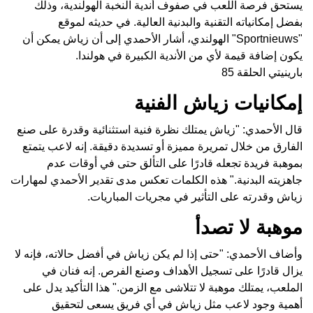
يستحق فرصة اللعب في صفوف أندية النخبة الهولندية، وذلك
بفضل إمكانياته التقنية والبدنية العالية. في حديثه لموقع
"Sportnieuws" الهولندي، أشار الأحمدي إلى أن زياش يمكن أن
يكون إضافة قيمة لأي من الأندية الكبيرة في هولندا.
بارينيتي الحلقة 85
إمكانيات زياش الفنية
قال الأحمدي: "زياش يمتلك نظرة فنية استثنائية وقدرة على صنع
الفارق من خلال تمريرة مميزة أو تسديدة دقيقة. إنه لاعب يتمتع
بموهبة فريدة تجعله قادرًا على التألق حتى في أوقات عدم
جاهزيته البدنية." هذه الكلمات تعكس مدى تقدير الأحمدي لمهارات
زياش وقدرته على التأثير في مجريات المباريات.
موهبة لا تصدأ
وأضاف الأحمدي: "حتى إذا لم يكن زياش في أفضل حالاته، فإنه لا
يزال قادرًا على تسجيل الأهداف وصنع الفرص. إنه فنان في
الملعب، يمتلك موهبة لا تتلاشى مع الزمن." هذا التأكيد يدل على
أهمية وجود لاعب مثل زياش في أي فريق يسعى لتحقيق