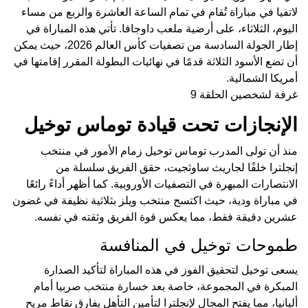
لاتفيا في مباراة تُقام في تمام الساعة العاشرة والربع من مساء
اليوم، الثلاثاء، على أرضية ملعب داوجافا. تأتي هذه المباراة في
إطار الجولة السادسة من تصفيات كأس العالم 2026، حيث يمكن
أن تضع الأسود الثلاثة قدمًا في نهائيات البطولة المقرر إقامتها في
أمريكا الشمالية.
غرفة لشخصين الحلقة 9
الإنجازات تحت قيادة توماس توخيل
منذ أن تولى المدرب توماس توخيل زمام الأمور في منتخب
إنجلترا خلفًا لجاريث ساوثجيت، حقق الفريق سلسلة من
الانتصارات المبهرة في التصفيات الأوروبية. كما أظهر أداءً رائعًا
في مباراة ودية، حيث اكتسح منتخب ويلز بثلاثية نظيفة في غضون
عشرين دقيقة فقط، مما يعكس قوة الفريق وثقته في نفسه.
طموحات توخيل في المنافسة
يسعى توخيل لتحقيق الفوز في هذه المباراة لتأكيد الصدارة
المبكرة في المجموعة، خاصة بعد خسارة منتخب صربيا أمام
ألبانيا، مما يفتح المجال لإنجلترا لتأمين التأهل بفارق نقاط مريح