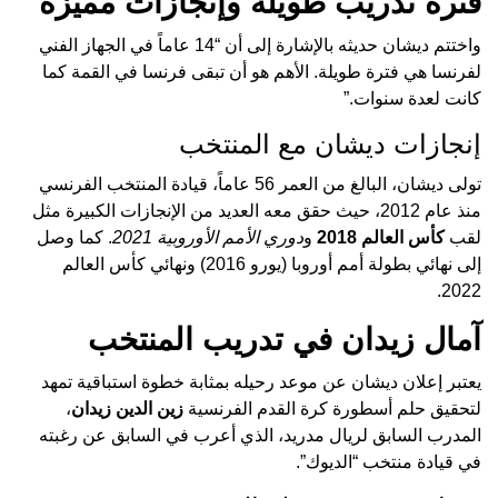
فترة تدريب طويلة وإنجازات مميزة
واختتم ديشان حديثه بالإشارة إلى أن “14 عاماً في الجهاز الفني
لفرنسا هي فترة طويلة. الأهم هو أن تبقى فرنسا في القمة كما
كانت لعدة سنوات.”
إنجازات ديشان مع المنتخب
تولى ديشان، البالغ من العمر 56 عاماً، قيادة المنتخب الفرنسي
منذ عام 2012، حيث حقق معه العديد من الإنجازات الكبيرة مثل
لقب
كأس العالم 2018
و
دوري الأمم الأوروبية 2021
. كما وصل
إلى نهائي بطولة أمم أوروبا (يورو 2016) ونهائي كأس العالم
2022.
آمال زيدان في تدريب المنتخب
يعتبر إعلان ديشان عن موعد رحيله بمثابة خطوة استباقية تمهد
لتحقيق حلم أسطورة كرة القدم الفرنسية
زين الدين زيدان
،
المدرب السابق لريال مدريد، الذي أعرب في السابق عن رغبته
في قيادة منتخب “الديوك”.