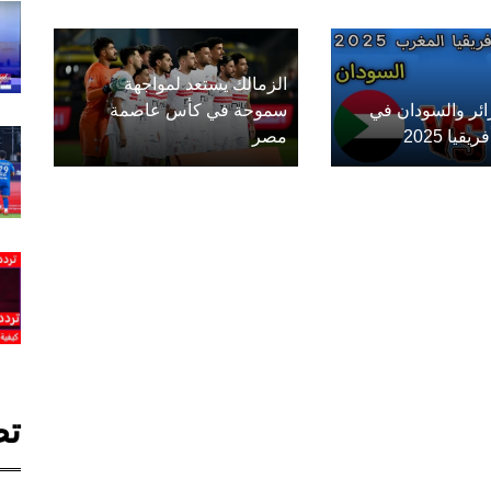
الزمالك يستعد لمواجهة
زائر والسودان في
سموحة في كأس عاصمة
يا 2025
مصر
تص