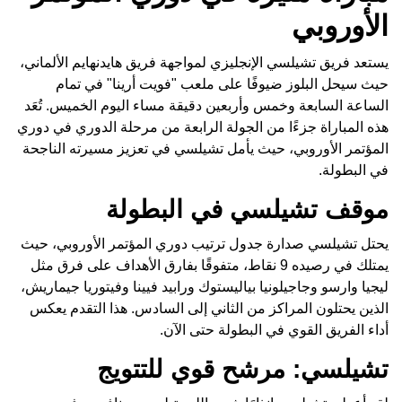
الأوروبي
يستعد فريق تشيلسي الإنجليزي لمواجهة فريق هايدنهايم الألماني،
حيث سيحل البلوز ضيوفًا على ملعب "فويت أرينا" في تمام
الساعة السابعة وخمس وأربعين دقيقة مساء اليوم الخميس. تُعَد
هذه المباراة جزءًا من الجولة الرابعة من مرحلة الدوري في دوري
المؤتمر الأوروبي، حيث يأمل تشيلسي في تعزيز مسيرته الناجحة
في البطولة.
موقف تشيلسي في البطولة
يحتل تشيلسي صدارة جدول ترتيب دوري المؤتمر الأوروبي، حيث
يمتلك في رصيده 9 نقاط، متفوقًا بفارق الأهداف على فرق مثل
ليجيا وارسو وجاجيلونيا بياليستوك ورابيد فيينا وفيتوريا جيماريش،
الذين يحتلون المراكز من الثاني إلى السادس. هذا التقدم يعكس
أداء الفريق القوي في البطولة حتى الآن.
تشيلسي: مرشح قوي للتتويج