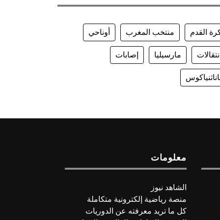
رة القدم
منتخب المغرب
أوناحي
نتقالات
مارسيليا
إصابات
اناثنياكوس
معلومات
الشاهد نيوز
منصة رياضية إلكترونية متكاملة
كل ما تريد معرفته عن الدوريات