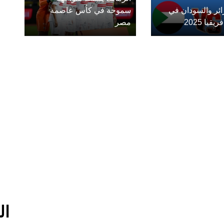
زائر والسودان في
سموحة في كأس عاصمة
يا 2025
مصر
ال