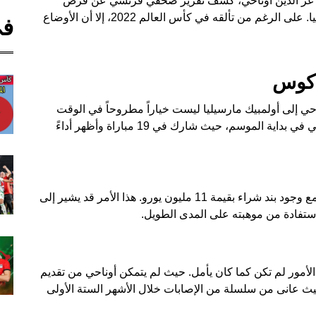
، عز الدين أوناحي، كشف تقرير صحفي فرنسي عن فرص
اللاعب في العودة إلى صفوف فريق أولمبيك مارسيليا. على الرغم من تألقه في كأس العالم 2022، إلا أن الأوضاع
في
ياكوس
احي إلى أولمبيك مارسيليا ليست خياراً مطروحاً في الوقت
الحالي. اللاعب المغربي انتقل إلى باناثنياكوس اليوناني في بداية الموسم، حيث شارك في 19 مباراة وأظهر أداءً
انتقل أوناحي إلى باناثنياكوس مقابل 500 ألف يورو، مع وجود بند شراء بقيمة 11 مليون يورو. هذا الأمر قد يشير إلى
استفادة من موهبته على المدى الطويل.
الأمور لم تكن كما كان يأمل. حيث لم يتمكن أوناحي من تقديم
 المتوقع منذ انتقاله من آنجيه في يناير 2023، حيث عانى من سلسلة من الإصابات خلال الأشهر الستة الأولى