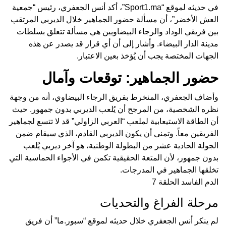
في حديثه لموقع “Sport1.ma”، أكد أنس الجعفري، رئيس “جمعية
العش الأخضر”، أن مسألة حضور الجماهير خلال الديربي المرتقب
بين فريقي الوداد والرجاء البيضاويين هي مسألة تتعلق بسلطات
مدينة الدار البيضاء. وأشار إلى أن أي قرار قد يصدر عن هذه
الجهات المختصة يجب أن يُؤخذ بعين الاعتبار.
حضور الجماهير: توقعات وآمال
وأضاف الجعفري، المنخرط بفريق الرجاء البيضاوي، أنه من وجهة
نظره الشخصية، من المرجح أن يُلعب الديربي بدون جمهور. حيث
أن الطاقة الاستيعابية لملعب “العربي الزاولي” قد لا تتسع لجماهير
الفريقين معاً. وتمنى أن يكون الديربي القادم، الذي سيقام ضمن
الجولة الحادية عشر من البطولة الوطنية، هو آخر ديربي يُلعب
بدون جمهور، لأن المتعة الحقيقية تكمن في الأجواء الحماسية التي
تخلقها الجماهير في المدرجات.
الدم الفاسد الحلقة 7
مرحلة الفراغ والتحديات
لم ينكر أنس الجعفري خلال حديثه لموقع “سبور.ما” أن فريق