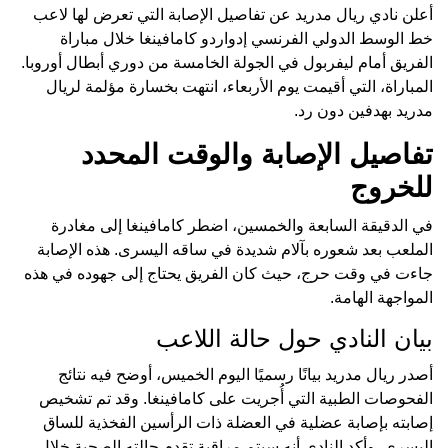
أعلن نادي ريال مدريد عن تفاصيل الإصابة التي تعرض لها لاعب
خط الوسط الدولي الفرنسي إدواردو كامافينغا خلال مباراة
الفريق أمام ليفربول في الجولة الخامسة من دوري أبطال أوروبا.
المباراة، التي أقيمت يوم الأربعاء، انتهت بخسارة مؤلمة لريال
مدريد بهدفين دون رد.
تفاصيل الإصابة والوقت المحدد
للخروج
في الدقيقة السابعة والخمسين، اضطر كامافينغا إلى مغادرة
الملعب بعد شعوره بآلام شديدة في ساقه اليسرى. هذه الإصابة
جاءت في وقت حرج، حيث كان الفريق يحتاج إلى جهوده في هذه
المواجهة الهامة.
بيان النادي حول حالة اللاعب
أصدر ريال مدريد بيانًا رسميًا اليوم الخميس، أوضح فيه نتائج
الفحوصات الطبية التي أُجريت على كامافينغا. وقد تم تشخيص
إصابته بإصابة عضلية في العضلة ذات الرأسين الفخذية للساق
اليسرى. وأكد النادي أنه سيتم مراقبة تقدم حالته الصحية خلال