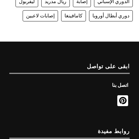
الدوري الإسباني
إصابة
ريال مدريد
ليفربول
دوري أبطال أوروبا
كامافينغا
إصابات لاعبين
ابقى على تواصل
اتصل بنا
روابط مفيدة