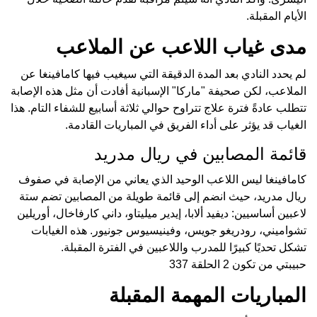
الأيام المقبلة.
مدى غياب اللاعب عن الملاعب
لم يحدد النادي بعد المدة الدقيقة التي سيغيب فيها كامافينغا عن
الملاعب، لكن صحيفة "ماركا" الإسبانية أفادت أن مثل هذه الإصابة
تتطلب عادةً فترة علاج تتراوح حوالي ثلاثة أسابيع للشفاء التام. هذا
الغياب قد يؤثر على أداء الفريق في المباريات القادمة.
قائمة المصابين في ريال مدريد
كامافينغا ليس اللاعب الوحيد الذي يعاني من الإصابة في صفوف
ريال مدريد، حيث انضم إلى قائمة طويلة من المصابين تضم ستة
لاعبين أساسيين: ديفيد ألابا، إيدير ميليتاو، داني كارفاخال، أوريلين
تشواميني، رودريغو جويس، وفينيسيوس جونيور. هذه الغيابات
تشكل تحديًا كبيرًا للمدرب واللاعبين في الفترة المقبلة.
حبيبتي من تكون 2 الحلقة 337
المباريات المهمة المقبلة