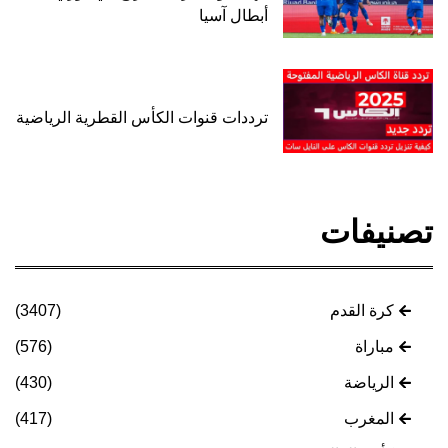
أبطال آسيا
ترددات قنوات الكأس القطرية الرياضية
تصنيفات
كرة القدم
(3407)
مباراة
(576)
الرياضة
(430)
المغرب
(417)