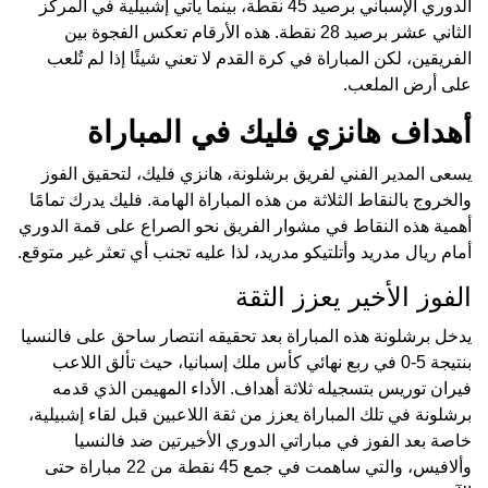
الدوري الإسباني برصيد 45 نقطة، بينما يأتي إشبيلية في المركز
الثاني عشر برصيد 28 نقطة. هذه الأرقام تعكس الفجوة بين
الفريقين، لكن المباراة في كرة القدم لا تعني شيئًا إذا لم تُلعب
على أرض الملعب.
أهداف هانزي فليك في المباراة
يسعى المدير الفني لفريق برشلونة، هانزي فليك، لتحقيق الفوز
والخروج بالنقاط الثلاثة من هذه المباراة الهامة. فليك يدرك تمامًا
أهمية هذه النقاط في مشوار الفريق نحو الصراع على قمة الدوري
أمام ريال مدريد وأتلتيكو مدريد، لذا عليه تجنب أي تعثر غير متوقع.
الفوز الأخير يعزز الثقة
يدخل برشلونة هذه المباراة بعد تحقيقه انتصار ساحق على فالنسيا
بنتيجة 5-0 في ربع نهائي كأس ملك إسبانيا، حيث تألق اللاعب
فيران توريس بتسجيله ثلاثة أهداف. الأداء المهيمن الذي قدمه
برشلونة في تلك المباراة يعزز من ثقة اللاعبين قبل لقاء إشبيلية،
خاصة بعد الفوز في مباراتي الدوري الأخيرتين ضد فالنسيا
وألافيس، والتي ساهمت في جمع 45 نقطة من 22 مباراة حتى