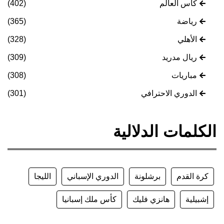
كأس العالم
(402)
رياضة
(365)
الأهلي
(328)
ريال مدريد
(309)
مباريات
(308)
الدوري الاحترافي
(301)
الكلمات الدلالية
كرة القدم
برشلونة
الدوري الإسباني
الليجا
إشبيلية
هانزي فليك
كأس ملك إسبانيا