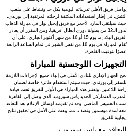
يواصل فريق الأهلي تدريباته اليومية بكل جد ونشاط على ملعب
التتش، في إطار استعداداته المكثفة لرحلته المرتقبة إلى بورندي،
حيث سيلتقي المارد الأحمر مع فريق إيجيل نوار في مباراة الذهاب
لدور الـ32 من بطولة دوري أبطال أفريقيا. ومن المقرر أن يغادر
الفريق البلاد إما يوم 15 أو 16 من شهر أكتوبر الجاري، على أن
تُقام المباراة في يوم 18 من نفس الشهر في تمام الساعة الرابعة
عصرًا بتوقيت القاهرة.
التجهيزات اللوجستية للمباراة
نجح الجهاز الإداري للنادي الأهلي في إنهاء جميع الإجراءات اللازمة
للسفر إلى بورندي، حيث سيتم استخدام طائرة خاصة لضمان
راحة اللاعبين. وتعتبر هذه المباراة هي الأولى للفريق تحت قيادة
المدرب الدنماركي الجديد ياس سوروب، الذي وصل إلى القاهرة
مساء الخميس الماضي. وقد تم تقديمه لوسائل الإعلام بعد التعاقد
معه لمدة موسمين ونصف، مما يبعث على الأمل في تحقيق نتائج
إيجابية للفريق.
التعاقد مع ياس سوروب