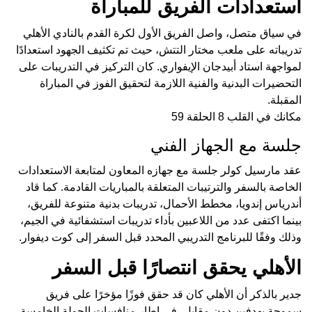
استعدادات الفريق للمباراة
في سياق متصل، واصل الفريق الأول لكرة القدم بالنادي الأهلي
تدريباته على ملعب مختار التتش، حيث تم تكثيف الجهود استعدادًا
لمواجهة استاد أبيدجان الإيفواري. كان التركيز في التدريبات على
التحضيرات البدنية والفنية اللازمة لتحقيق الفوز في المباراة
المقبلة.
مكانك في القلب 8 الحلقة 59
جلسة مع الجهاز الفني
عقد مارسيل كولر جلسة مع جهازه المعاون لمتابعة الاستعدادات
الخاصة بالسفر والترتيبات المتعلقة بالمباريات القادمة. كما قاد
أندرياس إندويا، مخطط الأحمال، تدريبات بدنية متنوعة للفريق،
بينما اكتفى عدد من اللاعبين بأداء تدريبات استشفائية في الجيم،
وذلك وفقًا للبرنامج التدريبي المحدد قبل السفر إلى كوت ديفوار.
الأهلي يحقق انتصارًا قبل السفر
جدير بالذكر أن الأهلي كان قد حقق فوزًا مؤخرًا على فريق
سموحة بهدفين دون مقابل، في إطار منافسات الجولة الخامسة