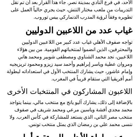
الأحد، في فرع النادي بمدينة نصر. جاء هذا القرار بعد أن تم نقل
التدريبات من ملعب مختار التتش، حيث يجري حالياً العمل على
تطويره وفقاً لرؤية المدرب الدنماركي ييس توروب.
غياب عدد من اللاعبين الدوليين
تواجه صفوف الأهلي غياب عدد كبير من اللاعبين الدوليين
والمحترفين، الذين انضموا لمنتخباتهم القومية. من بين هؤلاء
اللاعبين، نجد محمد الشناوي ومصطفى شوبير ومحمد هاني
ومروان عطية وياسر إبراهيم وأحمد سيد زيزو ومحمود تريزيجيه
وإمام عاشور، حيث يشارك المنتخب الأول في استعداداته لبطولة
أمم أفريقيا التي ستقام قريباً في المغرب.
اللاعبون المشاركون في المنتخبات الأخرى
بالإضافة إلى ذلك، يشارك آليو يانج مع منتخب مالي، بينما يتواجد
محمد مجدي أفشة وياسين مرعي ومحمد شريف في صفوف
منتخب مصر الثاني، الذي يستعد للمشاركة في كأس العرب. ولا
ننسى محمد علي بن رمضان الذي يمثل منتخب تونس.