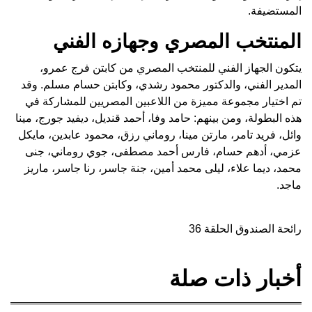
المستضيفة.
المنتخب المصري وجهازه الفني
يتكون الجهاز الفني للمنتخب المصري من كابتن فرج عمرو،
المدير الفني، والدكتور محمود رشدي، وكابتن حسام مسلم. وقد
تم اختيار مجموعة مميزة من اللاعبين المصريين للمشاركة في
هذه البطولة، ومن بينهم: حامد وفا، أحمد قنديل، ديفيد جورج، مينا
وائل، فريد تامر، مارتن مينا، روماني رزق، محمود عابدين، مايكل
عزمي، أدهم حسام، فارس أحمد مصطفى، جوي روماني، جنى
محمد، ديما علاء، ليلى محمد أمين، جنة جاسر، رنا جاسر، ماريز
ماجد.
رائحة الصندوق الحلقة 36
أخبار ذات صلة