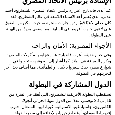
الإشادة برئيس الاتحاد المصري
كما أبدى فاندبارخ اعتزازه برئيس الاتحاد المصري للشطرنج، أحمد
عدلي، الذي يُعتبر أحد الأسماء اللامعة في عالم الشطرنج. فقد
كان عدلي لاعبًا قويًا وذو إنجازات ملحوظة، حيث تمكن من التفوق
على لاعبي جنوب أفريقيا في السابق، مما يضفي مزيدًا من الهيبة
على البطولة.
الأجواء المصرية: الأمان والراحة
وفي ختام حديثه، أعرب فاندبارخ عن إعجابه بالمأكولات المصرية
وبكرم الضيافة في البلاد. كما أشار إلى أنه وفريقه تجولوا في
شوارع مصر، حيث شعروا بالأمان والطمأنينة، مما أضاف بعدًا آخر
لتجربتهم في البطولة.
الدول المشاركة في البطولة
تستقطب البطولة الأفريقية للشطرنج، التي تُعقد في الفترة من
16 إلى 23 نوفمبر، عددًا من الدول منها: الجزائر، أنجولا،
الكاميرون، جامبيا، غينيا الاستوائية، كينيا، ليبيا، السنغال، جنوب
إفريقيا، السودان، أوغندا، نيجيريا، بالإضافة إلى مصر، الدولة