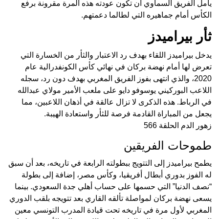
يأمل الفريق السماوي أن تكون عودته هذه المرة مقرونة برفع
الكأس أمام جماهيره التي لطالما دعمتهم.
ثأر بيراميدز
يدخل بيراميدز اللقاء بهدف رد الاعتبار والثأر من الخسارة التي
تعرض لها أمام نهضة بركان في نهائي كأس الكونفدرالية عام
2020، والذي انتهى بفوز الفريق المغربي بهدف دون رد، سجله
اللاعب البوركيني يوسوفو دايو على ملعب الأمير مولاي عبدالله
في الرباط. هذه الذكرى لا تزال عالقة في أذهان اللاعبين، مما
يجعل من المباراة القادمة فرصة للثأر واستعادة الهيبة.
زهور الدم الحلقة 566
طموحات الفريقين
يطمح بيراميدز إلى التتويج ببطولته الرابعة في تاريخه، بعد أن سبق
له الفوز بدوري أبطال أفريقيا، وكأس مصر، إضافة إلى بطولة
“نصف الدنيا” التي حسمها على حساب أهلي جدة السعودي. بينما
يسعى نهضة بركان لمواصلة تألقه القاري بعد تتويجه بلقب الدوري
المغربي لأول مرة في تاريخه تحت قيادة المدرب التونسي معين