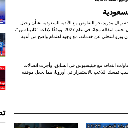
السعودية
 ريال مدريد نحو التفاوض مع الأندية السعودية بشأن رحيل
فينيسيوس قبل انتهاء عقده، مما قد يساعد النادي في تجنب انتقاله مجانًا في عام 2027. ووفقًا لإذاعة "كادينا سير"،
ة ريال مدريد ستطلب مبلغًا يقارب 250 مليون يورو للتخلي عن خدماته، مع وجود اهتمام واضح من أندية
قد حاولت التعاقد مع فينيسيوس في السابق، وأجرت اتصالات
بب تمسك اللاعب بالاستمرار في أوروبا، مما يجعل موقفه
تص