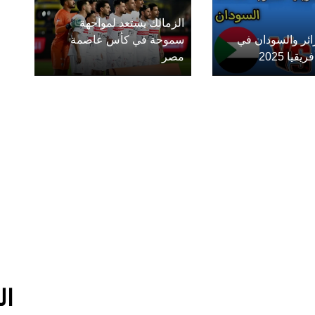
الزمالك يستعد لمواجهة
زائر والسودان في
سموحة في كأس عاصمة
يا 2025
مصر
ال