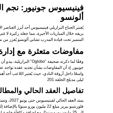
فينيسيوس جونيور: نجم ال
ألونسو
يُعتبر الجناح البرازيلي فينيسيوس أحد أبرز العناص
بريقه خلال المباريات الأخيرة، مما جعله ركيزة لا غ
المتميز تحت قيادة المدرب تشابي ألونسو يُعزز من مك
مفاوضات متعثرة مع إدارة 
وفقًا لما ذكرته صحيفة "obo
جونيور. إذ أن المفاوضات بشأن تجديد عقده تواجه عقبات
واسعًا داخل أروقة النادي، حيث يُعتبر اللاعب أحد أهم
ليلى مدبلج الحلقة 201
تفاصيل العقد الحالي والمطال
يمتد العقد
فلورنتينو بيريز مبلغ 22 مليون يورو س
إلى 25 مليون يورو سنويًا، مع إضافة مكافأة خاصة لتوقيع العقد الجديد.