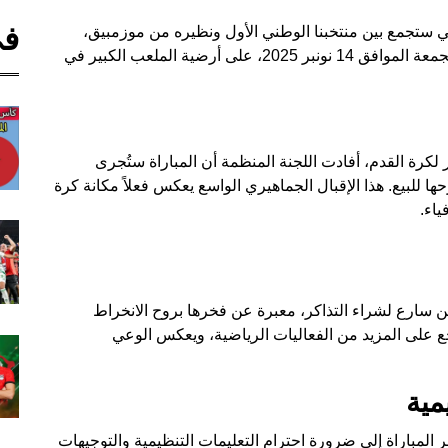
في
تي ستجمع بين منتخبنا الوطني الأول ونظيره من موزمبيق،
حيث من المقرر أن تُقام هذه المواجهة المثيرة يوم الجمعة الموافق 14 نونبر 2025، على أرضية الملعب الكبير في
كرة القدم، أفادت اللجنة المنظمة أن المباراة ستُجرى
ا للبيع. هذا الإقبال الجماهيري الواسع يعكس فعلاً مكانة كرة
ياء.
ن سارع لشراء التذاكر، معبرة عن فخرها بروح الانخراط
شجع على المزيد من الفعاليات الرياضية، ويعكس الوعي
مية
المباراة إلى ضرورة احترام التعليمات التنظيمية والتوجيهات