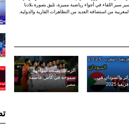
ير سير اللقاء في أجواء رياضية مميزة، تليق بصورة بلادنا
مغربية من استضافة العديد من التظاهرات القارية والدولية.
الزمالك يستعد لمواجهة
زائر والسودان في
سموحة في كأس عاصمة
يا 2025
مصر
تص