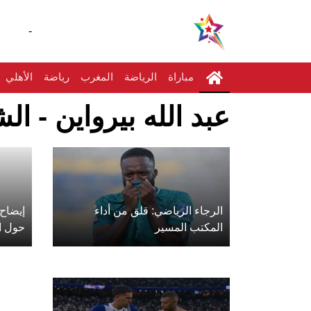
-
مباراة
الرياضة
المغرب
رياضة
الأهلي
عبد الله بيرواين - ال
الرجاء الرياضي: قلق من أداء
إيضاح
المكتب المسير
حول ا