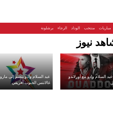
مباريات
منتخب
الوداد
الرجاء
برشلونة
اهد نيوز
عبد السلام وادو مع أورلاندو
عبد السلام وادو ينضم إلى مارو
س
غالانتس الجنوب أفريقي